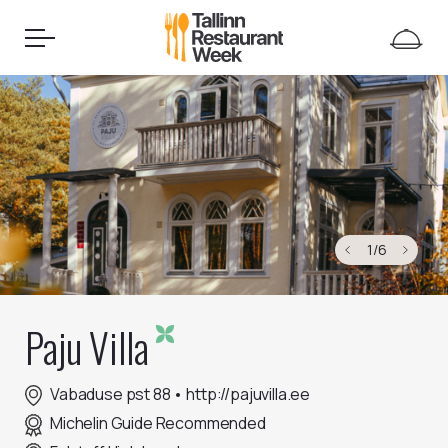
1
/
6
Paju Villa
Vabaduse pst 88
•
http://pajuvilla.ee
Michelin Guide Recommended