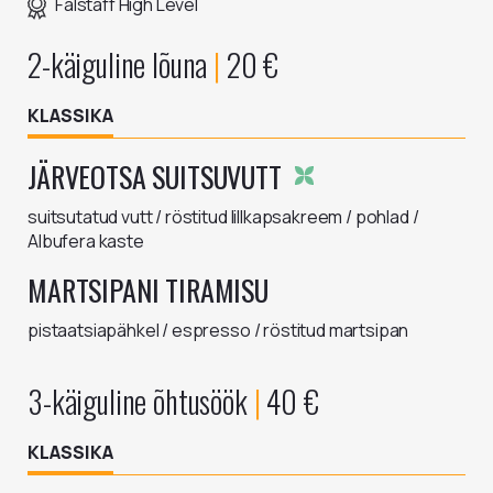
Falstaff High Level
2-käiguline lõuna
|
20
€
KLASSIKA
JÄRVEOTSA SUITSUVUTT
suitsutatud vutt / röstitud lillkapsakreem / pohlad /
MARTSIPANI TIRAMISU
pistaatsiapähkel / espresso / röstitud martsipan
3-käiguline õhtusöök
|
40
€
KLASSIKA