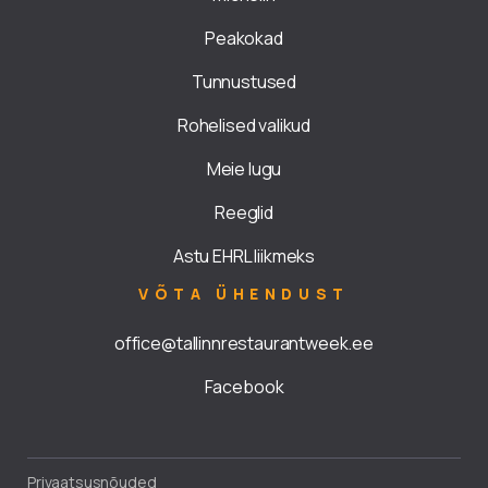
Peakokad
Tunnustused
Rohelised valikud
Meie lugu
Reeglid
Astu EHRL liikmeks
VÕTA ÜHENDUST
office@tallinnrestaurantweek.ee
Facebook
Privaatsusnõuded