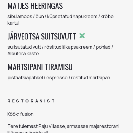
MATJES HEERINGAS
sibulamoos / õun / küpsetatud hapukreem / krõbe
kartul
JÄRVEOTSA SUITSUVUTT
suitsutatud vutt / röstitud lillkapsakreem / pohlad /
Albufera kaste
MARTSIPANI TIRAMISU
pistaatsiapähkel / espresso / röstitud martsipan
RESTORANIST
Köök
:
fusion
Tere tulemast Paju Villasse, armsasse majarestorani
Nõmme mändide all.