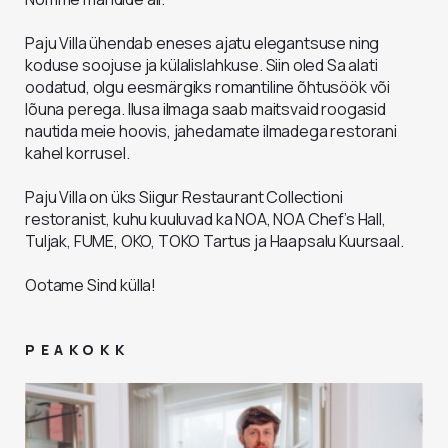
Paju Villa ühendab eneses ajatu elegantsuse ning
koduse soojuse ja külalislahkuse. Siin oled Sa alati
oodatud, olgu eesmärgiks romantiline õhtusöök või
lõuna perega. Ilusa ilmaga saab maitsvaid roogasid
nautida meie hoovis, jahedamate ilmadega restorani
kahel korrusel.
Paju Villa on üks Siigur Restaurant Collectioni
restoranist, kuhu kuuluvad ka NOA, NOA Chef’s Hall,
Tuljak, FUME, OKO, TOKO Tartus ja Haapsalu Kuursaal.
Ootame Sind külla!
PEAKOKK