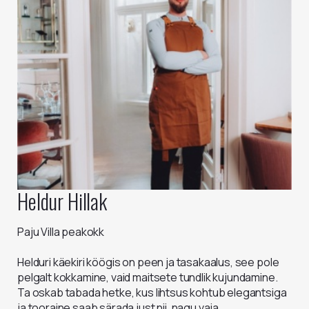
Heldur Hillak
Paju Villa peakokk
Helduri käekiri köögis on peen ja tasakaalus, see pole
pelgalt kokkamine, vaid maitsete tundlik kujundamine.
Ta oskab tabada hetke, kus lihtsus kohtub elegantsiga
ja tooraine saab särada just nii, nagu vaja.