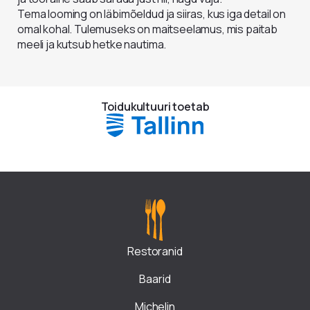
Tema looming on läbimõeldud ja siiras, kus iga detail on
omal kohal. Tulemuseks on maitseelamus, mis paitab
meeli ja kutsub hetke nautima.
Toidukultuuri toetab
Restoranid
Baarid
Michelin