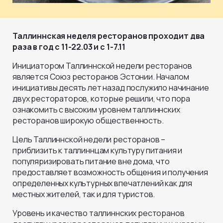
Таллиннская неделя ресторанов проходит два
раза в год с 11-22.03 и с 1-7.11
Инициатором Таллиннской недели ресторанов
является Союз ресторанов Эстонии. Началом
инициативы десять лет назад послужило начинание
двух рестораторов, которые решили, что пора
ознакомить с высоким уровнем таллиннских
ресторанов широкую общественность.
Цель Таллиннской недели ресторанов –
приблизить к таллиннцам культуру питания и
популяризировать питание вне дома, что
предоставляет возможность общения и получения
определенных культурных впечатлений как для
местных жителей, так и для туристов.
Уровень и качество таллиннских ресторанов