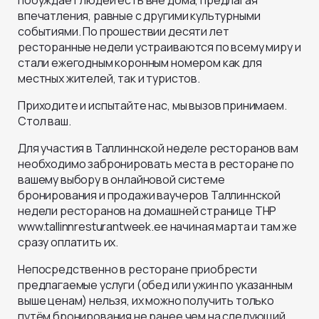
побуждает людей есть вне дома, предлагая
впечатления, равные с другими культурными
событиями. По прошествии десяти лет
ресторанные недели устраиваются по всему миру и
стали ежегодным коронным номером как для
местных жителей, так и туристов.
Приходите и испытайте нас, мы вызов принимаем.
Стол ваш.
Для участия в Таллиннской неделе ресторанов вам
необходимо забронировать места в ресторане по
вашему выбору в онлайновой системе
бронирования и продажи ваучеров Таллиннской
недели ресторанов на домашней странице ТНР
www.tallinnresturantweek.ee начиная марта и там же
сразу оплатить их.
Непосредственно в ресторане приобрести
предлагаемые услуги (обед или ужин по указанным
выше ценам) нельзя, их можно получить только
путём бронирования не ранее чем на следующий