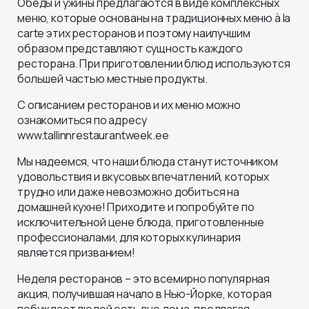
Обеды и ужины предлагаются в виде комплексных
меню, которые основаны на традиционных меню à la
carte этих ресторанов и поэтому наилучшим
образом представляют сущность каждого
ресторана. При приготовлении блюд используются
большей частью местные продукты.
С описанием ресторанов и их меню можно
ознакомиться по адресу
www.tallinnrestaurantweek.ee
Мы надеемся, что наши блюда станут источником
удовольствия и вкусовых впечатлений, которых
трудно или даже невозможно добиться на
домашней кухне! Приходите и попробуйте по
исключительной цене блюда, приготовленные
профессионалами, для которых кулинария
является призванием!
Неделя ресторанов – это всемирно популярная
акция, получившая начало в Нью-Йорке, которая