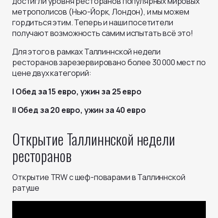
достигли уровня ресторанов популярных мировых
метрополисов (Нью-Йорк, Лондон), и мы можем
гордиться этим. Теперь и наши посетители
получают возможность самим испытать всё это!
Для этого в рамках Таллиннской недели
ресторанов зарезервировано более 30 000 мест по
цене двух категорий:
I Обед за 15 евро, ужин за 25 евро
II Обед за 20 евро, ужин за 40 евро
Открытие Таллиннской недели
ресторанов
Открытие TRW с шеф-поварами в Таллиннской
ратуше