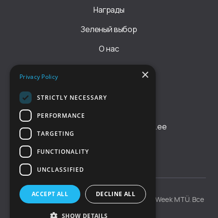
Награды
Зеленый выбор
О нас
Правила
×
Privacy Policy
Стать членом (EHRL)
STRICTLY NECESSARY
КОНТАКТ
PERFORMANCE
office@tallinnrestaurantweek.ee
TARGETING
Facebook
FUNCTIONALITY
UNCLASSIFIED
Политика конфиденциальности
ACCEPT ALL
DECLINE ALL
Авторское право © 2026 Tallinn Restaurant Week MTÜ. Все
права защищены
SHOW DETAILS