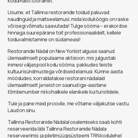
kodumaist toorainet.
Usume, et Tallinna restoranide toidud pakuvad
naudinguid ja maitseelamusi, mida koduköögis on raske
või isegi võimatu saavutada! Tulge sööma – erakordse
hinnaga suurepärane toit professionaalidelt, kellele
toiduvalmistamine on südameasi!
Restoranide Nädal on New Yorkist alguse saanud
ülemaailmselt populaarne aktsioon, mis julgustab
inimesi väljaspool kodu sööma, pakkudes teiste
kultuurisündmustega võrdseid elamusi. Kümne aasta
möödudes, korraldatakse restorani nädalaid
ülemaailmselt ja neist on saanud iga-aastane
tõmbenumber nii kohalikele elanikele kui turistidele.
Tule ja pane meid proovile, me võtame väljakutse vastu.
Laud on sinu.
Tallinna Restoranide Nädalal osalemiseks saab kohti
reserveerida läbi Tallinna Restoranide Nädala
reserveerimis ja piletimüügisüsteemi TRN kodulehel