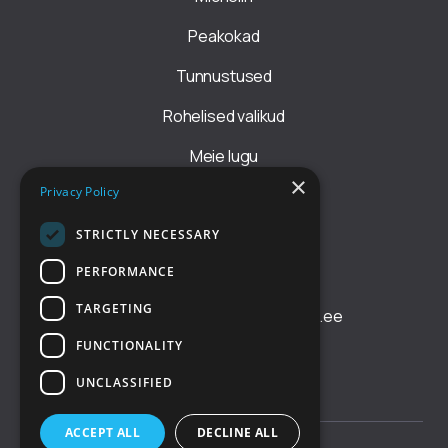
Peakokad
Tunnustused
Rohelised valikud
Meie lugu
×
Privacy Policy
Reeglid
Astu EHRL liikmeks
STRICTLY NECESSARY
VÕTA ÜHENDUST
PERFORMANCE
TARGETING
office@tallinnrestaurantweek.ee
FUNCTIONALITY
Facebook
UNCLASSIFIED
ACCEPT ALL
DECLINE ALL
Privaatsusnõuded