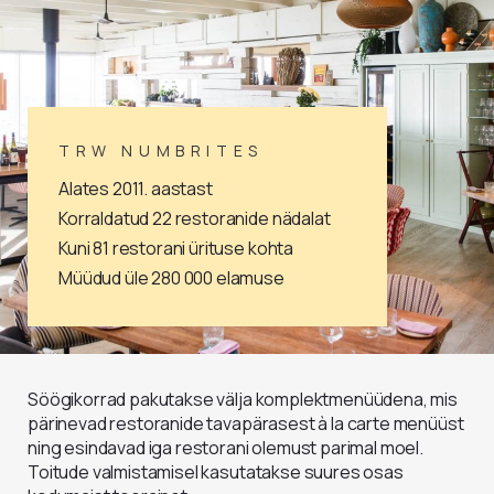
TRW NUMBRITES
Alates 2011. aastast
Korraldatud 22 restoranide nädalat
Kuni 81 restorani ürituse kohta
Müüdud üle 280 000 elamuse
Söögikorrad pakutakse välja komplektmenüüdena, mis
pärinevad restoranide tavapärasest à la carte menüüst
ning esindavad iga restorani olemust parimal moel.
Toitude valmistamisel kasutatakse suures osas