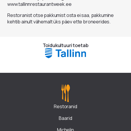
www.tallinnrestaurantweek.ee
Restoranist otse pakkumist osta ei saa, pakkumine
kehtib ainult vähemalt üks päev ette broneerides.
Toidukultuuri toetab
Restoranid
Baarid
Michelin