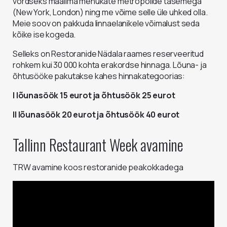
võrdseks maailma menukate metropolide tasemega
(New York, London) ning me võime selle üle uhked olla.
Meie soov on pakkuda linnaelanikele võimalust seda
kõike ise kogeda.
Selleks on Restoranide Nädala raames reserveeritud
rohkem kui 30 000 kohta erakordse hinnaga. Lõuna- ja
õhtusööke pakutakse kahes hinnakategoorias:
I lõunasöök 15 eurot ja õhtusöök 25 eurot
II lõunasöök 20 eurot ja õhtusöök 40 eurot
Tallinn Restaurant Week avamine
TRW avamine koos restoranide peakokkadega