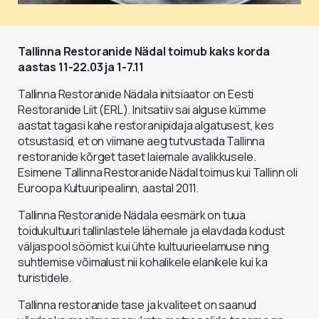
Tallinna Restoranide Nädal toimub kaks korda
aastas 11-22.03 ja 1-7.11
Tallinna Restoranide Nädala initsiaator on Eesti
Restoranide Liit (ERL). Initsatiiv sai alguse kümme
aastat tagasi kahe restoranipidaja algatusest, kes
otsustasid, et on viimane aeg tutvustada Tallinna
restoranide kõrget taset laiemale avalikkusele.
Esimene Tallinna Restoranide Nädal toimus kui Tallinn oli
Euroopa Kultuuripealinn, aastal 2011.
Tallinna Restoranide Nädala eesmärk on tuua
toidukultuuri tallinlastele lähemale ja elavdada kodust
väljaspool söömist kui ühte kultuurieelamuse ning
suhtlemise võimalust nii kohalikele elanikele kui ka
turistidele.
Tallinna restoranide tase ja kvaliteet on saanud